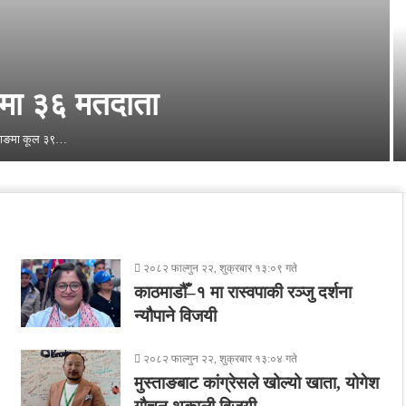
्मा ३६ मतदाता
ुस्ताङमा कूल ३९…
२०८२ फाल्गुन २२, शुक्रबार १३:०९ गते
काठमाडौँ–१ मा रास्वपाकी रञ्जु दर्शना
न्यौपाने विजयी
२०८२ फाल्गुन २२, शुक्रबार १३:०४ गते
मुस्ताङबाट कांग्रेसले खोल्यो खाता, योगेश