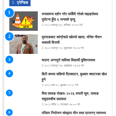
ट्रेन्डिङ
मनकामना दर्शन गरेर फर्किंदै गरेको माइक्रोबस
दुर्घटना हुँदा ६ जनाको मृत्युु
२०८२ फाल्गुन ३०, शनिबार २१:४२ गते
मुस्ताङबाट कांग्रेसले खोल्यो खाता, योगेश गौचन
थकाली विजयी
२०८२ फाल्गुन २२, शुक्रबार १३:०४ गते
माउन्ट अन्नपूर्ण माविका विद्यार्थी मुक्तिनाथमा
२०८२ फाल्गुन १७, आईतवार १३:४३ गते
बिटी कपमा सकियो प्रिक्वाटर, बुधबार क्वाटरका खेल
हुने
२०८२ माघ २८, बुधबार ०९:५८ गते
मिस तामाङ पोखरा–२०२६ तयारी सुरु, तामाङ
समुदायबीच छलफल
२०८२ मंसिर ९, मंगलवार ०७:०० गते
परिवार नियोजन संघद्वारा यौन तथा प्रजनन् स्वास्थ्य