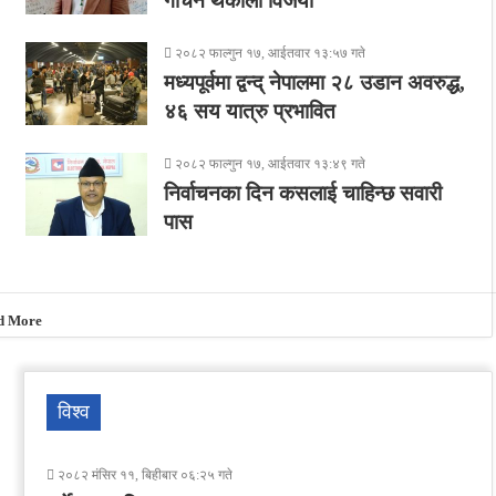
गौचन थकाली विजयी
२०८२ फाल्गुन १७, आईतवार १३:५७ गते
मध्यपूर्वमा द्वन्द् नेपालमा २८ उडान अवरुद्ध,
४६ सय यात्रु प्रभावित
२०८२ फाल्गुन १७, आईतवार १३:४९ गते
निर्वाचनका दिन कसलाई चाहिन्छ सवारी
पास
d More
विश्व
२०८२ मंसिर ११, बिहीबार ०६:२५ गते