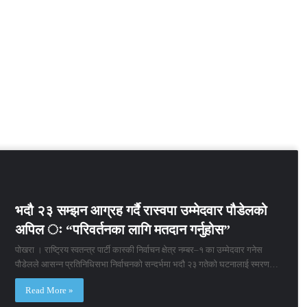
भदौ २३ सम्झन आग्रह गर्दै रास्वपा उम्मेदवार पौडेलको
अपिल ः “परिवर्तनका लागि मतदान गर्नुहोस”
पोखरा । राष्ट्रिय स्वतन्त्र पार्टी कास्की निर्वाचन क्षेत्र नम्बर–१ का उम्मेदवार गनेस
पौडेलले आसन्न प्रतिनिधिसभा निर्वाचनको सन्दर्भमा भदौ २३ गतेको घटनालाई स्मरण…
Read More »