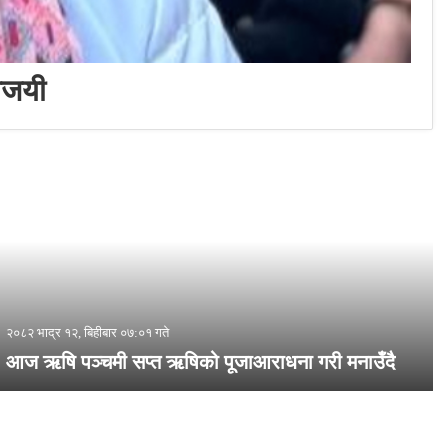
विजयी
२०८२ भाद्र १२, बिहीबार ०७:०१ गते
आज ऋषि पञ्चमी सप्त ऋषिको पूजाआराधना गरी मनाउँदै