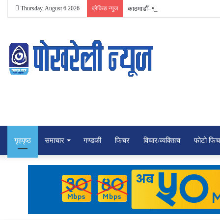
Thursday, August 6 2026
ब्रेकिङ न्युज
काठमाडौँ–१ मा रास्वपाकी रञ्जु दर्शना न्यौ
गृहपृष्ठ
समाचार
गण्डकी
फिचर
विचार/व्यक्तित्व
फोटो फि