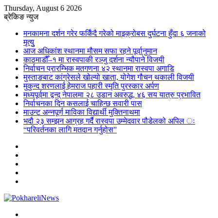
Thursday, August 6 2026
ब्रेकिङ न्युज
मनकामना दर्शन गरेर फर्किंदै गरेको माइक्रोबस दुर्घटना हुँदा ६ जनाको
मृत्युु
आज अधिकांश स्थानमा मौसम सफा रहने पूर्वानुमान
काठमाडौँ–१ मा रास्वपाकी रञ्जु दर्शना न्यौपाने विजयी
निर्वाचन प्रारम्भिक मतगणना ४२ स्थानमा रास्वपा अगाडि
मुस्ताङबाट कांग्रेसले खोल्यो खाता, योगेश गौचन थकाली विजयी
मुकुन्द शरणलाई हेमराज पहारी स्मृति पुरस्कार अर्पण
मध्यपूर्वमा द्वन्द् नेपालमा २८ उडान अवरुद्ध, ४६ सय यात्रु प्रभावित
निर्वाचनका दिन कसलाई चाहिन्छ सवारी पास
माउन्ट अन्नपूर्ण माविका विद्यार्थी मुक्तिनाथमा
भदौ २३ सम्झन आग्रह गर्दै रास्वपा उम्मेदवार पौडेलको अपिल ः
“परिवर्तनका लागि मतदान गर्नुहोस”
Sidebar
Instagram
YouTube
Twitter
Facebook
Menu