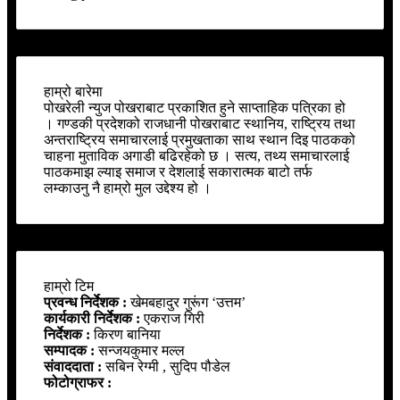
हाम्रो बारेमा
पोखरेली न्युज पोखराबाट प्रकाशित हुने साप्ताहिक पत्रिका हो
। गण्डकी प्रदेशको राजधानी पोखराबाट स्थानिय, राष्ट्रिय तथा
अन्तराष्ट्रिय समाचारलाई प्रमुखताका साथ स्थान दिइ पाठकको
चाहना मुताविक अगाडी बढिरहेको छ । सत्य, तथ्य समाचारलाई
पाठकमाझ ल्याइ समाज र देशलाई सकारात्मक बाटो तर्फ
लम्काउनु नै हाम्रो मुल उद्देश्य हो ।
हाम्रो टिम
प्रवन्ध निर्देशक :
खेमबहादुर गुरूंग ‘उत्तम’
कार्यकारी निर्देशक :
एकराज गिरी
निर्देशक :
किरण बानिया
सम्पादक :
सन्जयकुमार मल्ल
संवाददाता :
सबिन रेग्मी , सुदिप पौडेल
फोटोग्राफर :