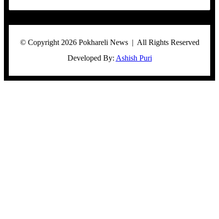
© Copyright 2026 Pokhareli News | All Rights Reserved
Developed By:
Ashish Puri
Facebook
Twitter
WhatsApp
Telegram
Viber
Back
to
top
button