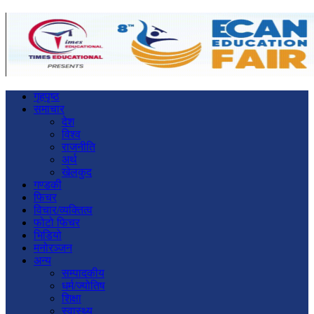
गृहपृष्ठ
समाचार
देश
विश्व
राजनीति
अर्थ
खेलकुद
गण्डकी
फिचर
विचार/व्यक्तित्व
फोटो फिचर
भिडियो
मनोरञ्जन
अन्य
सम्पादकीय
धर्म/ज्योतिष
शिक्षा
स्वास्थ्य