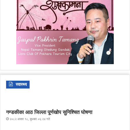
स्वास्थ्य
गण्डकीका आठ जिल्ला पूर्णखोप सुनिश्चित घोषणा
२०८२ असार १८, बुधबार ०६:२४ गते