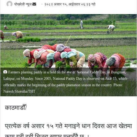
Send
पोखरेली न्यूज
२०८२ असार १५, आईतवार ०६:२३ गते
an
email
Farmers planting paddy in a field on the eve of National Paddy Day, in Bungmati,
Lalitpur, on Monday. Since 2005, National Paddy Day is observed on Asar 15, which
officially marks the beginning of the paddy plantation season in the country. Photo:
Naresh Shrestha/THT
काठमाडौँ/
प्रत्येक वर्ष असार १५ गते मनाइने धान दिवस आज खेतमा
काम गरी दही चिउरा खाएर मनाइँदै छ ।