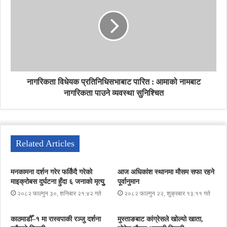
नागरिकता विधेयक प्रतिनिधिसभाबाट पारित : आमाको नामबाट
नागरिकता पाउने व्यवस्था सुनिश्चित
Related Articles
मनकामना दर्शन गरेर फर्किंदै गरेको
आज अधिकांश स्थानमा मौसम सफा रहने
माइक्रोबस दुर्घटना हुँदा ६ जनाको मृत्युु
पूर्वानुमान
२०८२ फाल्गुन ३०, शनिबार २१:४२ गते
२०८२ फाल्गुन २२, शुक्रबार १३:११ गते
काठमाडौँ–१ मा रास्वपाकी रञ्जु दर्शना
मुस्ताङबाट कांग्रेसले खोल्यो खाता,