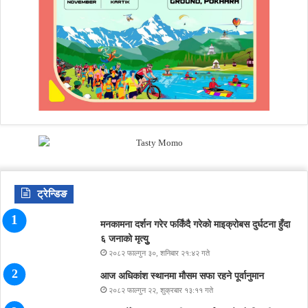
ट्रेन्डिङ
मनकामना दर्शन गरेर फर्किंदै गरेको माइक्रोबस दुर्घटना हुँदा
६ जनाको मृत्युु
२०८२ फाल्गुन ३०, शनिबार २१:४२ गते
आज अधिकांश स्थानमा मौसम सफा रहने पूर्वानुमान
२०८२ फाल्गुन २२, शुक्रबार १३:११ गते