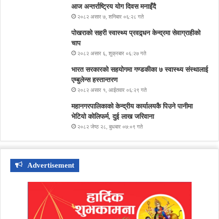
आज अन्तर्राष्ट्रिय योग दिवस मनाइँदै
२०८२ असार ७, शनिबार ०६:२८ गते
पोखराको सहरी स्वास्थ्य प्रवद्र्धन केन्द्रमा सेवाग्राहीको
चाप
२०८२ असार ६, शुक्रबार ०६:२७ गते
भारत सरकारको सहयोगमा गण्डकीका ७ स्वास्थ्य संस्थालाई
एम्बुलेन्स हस्तान्तरण
२०८२ असार १, आईतवार ०६:२९ गते
महानगरपालिकाको केन्द्रीय कार्यालयकै पिउने पानीमा
भेटियो कोलिफर्म, दुई लाख जरिवाना
२०८२ जेष्ठ २८, बुधबार ०७:०९ गते
Advertisement