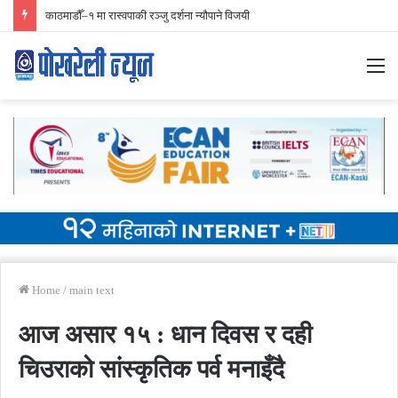
निर्वाचन प्रारम्भिक मतगणना ४२ स्थानमा रास्वपा अगाडि
M
Home
/
main text
आज असार १५ : धान दिवस र दही
चिउराको सांस्कृतिक पर्व मनाइँदै