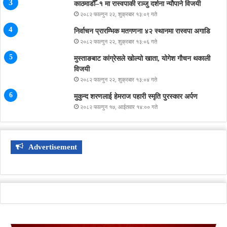
काठमाडौँ–१ मा रास्वपाकी रञ्जु दर्शना न्यौपाने विजयी
२०८२ फाल्गुन २२, शुक्रबार १३:०९ गते
निर्वाचन प्रारम्भिक मतगणना ४२ स्थानमा रास्वपा अगाडि
२०८२ फाल्गुन २२, शुक्रबार १३:०६ गते
मुस्ताङबाट कांग्रेसले खोल्यो खाता, योगेश गौचन थकाली
विजयी
२०८२ फाल्गुन २२, शुक्रबार १३:०४ गते
मुकुन्द शरणलाई हेमराज पहारी स्मृति पुरस्कार अर्पण
२०८२ फाल्गुन १७, आईतवार १४:०० गते
Advertisement