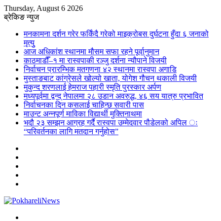
Thursday, August 6 2026
ब्रेकिङ न्युज
मनकामना दर्शन गरेर फर्किंदै गरेको माइक्रोबस दुर्घटना हुँदा ६ जनाको
मृत्युु
आज अधिकांश स्थानमा मौसम सफा रहने पूर्वानुमान
काठमाडौँ–१ मा रास्वपाकी रञ्जु दर्शना न्यौपाने विजयी
निर्वाचन प्रारम्भिक मतगणना ४२ स्थानमा रास्वपा अगाडि
मुस्ताङबाट कांग्रेसले खोल्यो खाता, योगेश गौचन थकाली विजयी
मुकुन्द शरणलाई हेमराज पहारी स्मृति पुरस्कार अर्पण
मध्यपूर्वमा द्वन्द् नेपालमा २८ उडान अवरुद्ध, ४६ सय यात्रु प्रभावित
निर्वाचनका दिन कसलाई चाहिन्छ सवारी पास
माउन्ट अन्नपूर्ण माविका विद्यार्थी मुक्तिनाथमा
भदौ २३ सम्झन आग्रह गर्दै रास्वपा उम्मेदवार पौडेलको अपिल ः
“परिवर्तनका लागि मतदान गर्नुहोस”
Sidebar
Instagram
YouTube
Twitter
Facebook
Menu