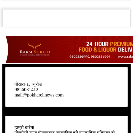
पोखरा-८, न्युरोड
9856031412
mail@pokharelinews.com
हाम्रो बारेमा
पोखरेली न्युज पोखराबाट प्रकाशित हुने साप्ताहिक पत्रिका हो