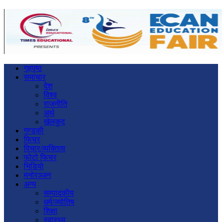
गृहपृष्ठ
समाचार
देश
विश्व
राजनीति
अर्थ
खेलकुद
गण्डकी
फिचर
विचार/व्यक्तित्व
फोटो फिचर
भिडियो
मनोरञ्जन
अन्य
सम्पादकीय
धर्म/ज्योतिष
शिक्षा
स्वास्थ्य