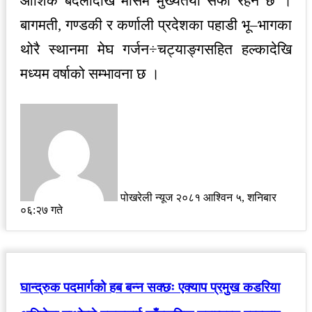
आंशिक बदलीदेखि मौसम मुख्यतया सफा रहने छ ।
बागमती, गण्डकी र कर्णाली प्रदेशका पहाडी भू–भागका
थोरै स्थानमा मेघ गर्जन÷चट्याङ्गसहित हल्कादेखि
मध्यम वर्षाको सम्भावना छ ।
Send
an
email
पोखरेली न्यूज
२०८१ आश्विन ५, शनिबार
०६:२७ गते
घान्द्रुक पदमार्गको हब बन्न सक्छः एक्याप प्रमुख कडरिया