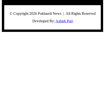
© Copyright 2026 Pokhareli News | All Rights Reserved
Developed By:
Ashish Puri
Facebook
Twitter
WhatsApp
Telegram
Viber
Back
to
top
button