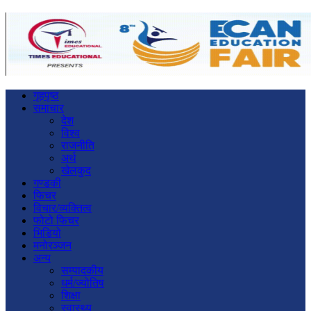
गृहपृष्ठ
समाचार
देश
विश्व
राजनीति
अर्थ
खेलकुद
गण्डकी
फिचर
विचार/व्यक्तित्व
फोटो फिचर
भिडियो
मनोरञ्जन
अन्य
सम्पादकीय
धर्म/ज्योतिष
शिक्षा
स्वास्थ्य