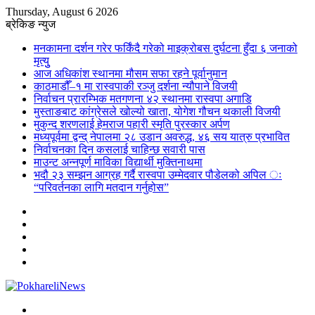
Thursday, August 6 2026
ब्रेकिङ न्युज
मनकामना दर्शन गरेर फर्किंदै गरेको माइक्रोबस दुर्घटना हुँदा ६ जनाको
मृत्युु
आज अधिकांश स्थानमा मौसम सफा रहने पूर्वानुमान
काठमाडौँ–१ मा रास्वपाकी रञ्जु दर्शना न्यौपाने विजयी
निर्वाचन प्रारम्भिक मतगणना ४२ स्थानमा रास्वपा अगाडि
मुस्ताङबाट कांग्रेसले खोल्यो खाता, योगेश गौचन थकाली विजयी
मुकुन्द शरणलाई हेमराज पहारी स्मृति पुरस्कार अर्पण
मध्यपूर्वमा द्वन्द् नेपालमा २८ उडान अवरुद्ध, ४६ सय यात्रु प्रभावित
निर्वाचनका दिन कसलाई चाहिन्छ सवारी पास
माउन्ट अन्नपूर्ण माविका विद्यार्थी मुक्तिनाथमा
भदौ २३ सम्झन आग्रह गर्दै रास्वपा उम्मेदवार पौडेलको अपिल ः
“परिवर्तनका लागि मतदान गर्नुहोस”
Sidebar
Instagram
YouTube
Twitter
Facebook
Menu