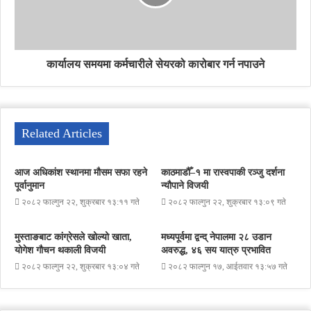
कार्यालय समयमा कर्मचारीले सेयरको कारोबार गर्न नपाउने
Related Articles
आज अधिकांश स्थानमा मौसम सफा रहने
काठमाडौँ–१ मा रास्वपाकी रञ्जु दर्शना
पूर्वानुमान
न्यौपाने विजयी
२०८२ फाल्गुन २२, शुक्रबार १३:११ गते
२०८२ फाल्गुन २२, शुक्रबार १३:०९ गते
मुस्ताङबाट कांग्रेसले खोल्यो खाता,
मध्यपूर्वमा द्वन्द् नेपालमा २८ उडान
योगेश गौचन थकाली विजयी
अवरुद्ध, ४६ सय यात्रु प्रभावित
२०८२ फाल्गुन २२, शुक्रबार १३:०४ गते
२०८२ फाल्गुन १७, आईतवार १३:५७ गते