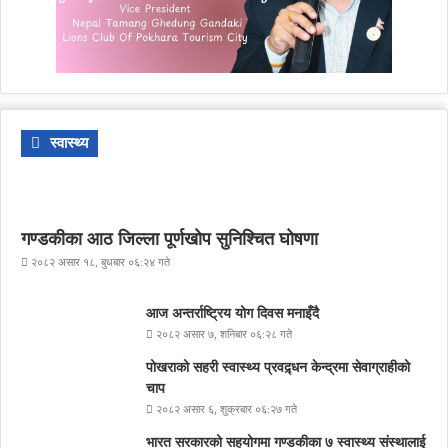
स्वास्थ्य
गण्डकीका आठ जिल्ला पूर्णखोप सुनिश्चित घोषणा
२०८२ असार १८, बुधबार ०६:२४ गते
आज अन्तर्राष्ट्रिय योग दिवस मनाइँदै
२०८२ असार ७, शनिबार ०६:२८ गते
पोखराको सहरी स्वास्थ्य प्रवद्र्धन केन्द्रमा सेवाग्राहीको
चाप
२०८२ असार ६, शुक्रबार ०६:२७ गते
भारत सरकारको सहयोगमा गण्डकीका ७ स्वास्थ्य संस्थालाई