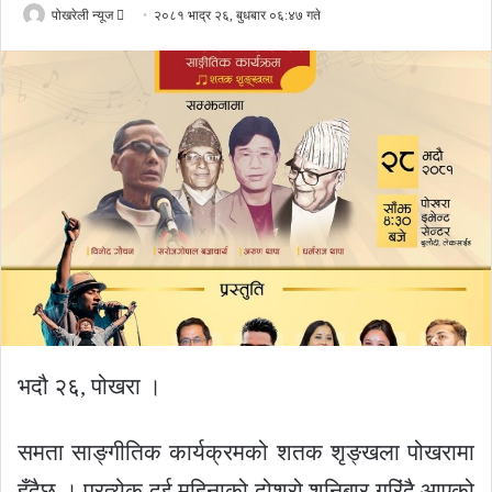
Send
पोखरेली न्यूज
२०८१ भाद्र २६, बुधबार ०६:४७ गते
an
email
भदौ २६, पोखरा ।
समता साङ्गीतिक कार्यक्रमको शतक शृङ्खला पोखरामा
हुँदैछ । प्रत्येक दुई महिनाको दोश्रो शनिबार गरिंदै आएको