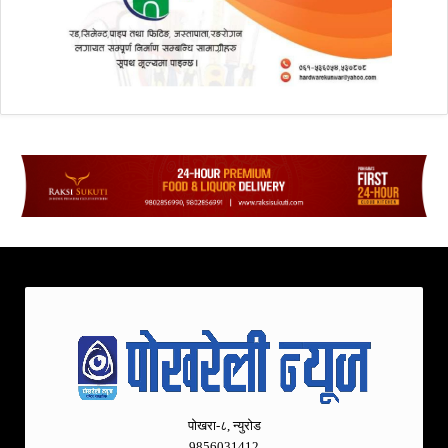
पोखरा-८, न्युरोड
9856031412