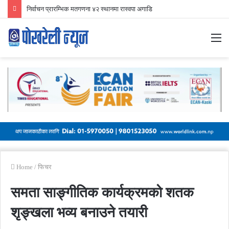
मुस्ताङबाट कांग्रेसले खोल्यो खाता, योगेश गौचन थकाली विजयी
M
Home
/
फिचर
समता साङ्गीतिक कार्यक्रमको शतक
शृङ्खला भव्य बनाउने तयारी