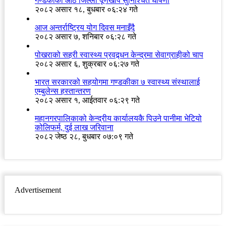
गण्डकीका आठ जिल्ला पूर्णखोप सुनिश्चित घोषणा
२०८२ असार १८, बुधबार ०६:२४ गते
आज अन्तर्राष्ट्रिय योग दिवस मनाइँदै
२०८२ असार ७, शनिबार ०६:२८ गते
पोखराको सहरी स्वास्थ्य प्रवद्र्धन केन्द्रमा सेवाग्राहीको चाप
२०८२ असार ६, शुक्रबार ०६:२७ गते
भारत सरकारको सहयोगमा गण्डकीका ७ स्वास्थ्य संस्थालाई
एम्बुलेन्स हस्तान्तरण
२०८२ असार १, आईतवार ०६:२९ गते
महानगरपालिकाको केन्द्रीय कार्यालयकै पिउने पानीमा भेटियो
कोलिफर्म, दुई लाख जरिवाना
२०८२ जेष्ठ २८, बुधबार ०७:०९ गते
Advertisement