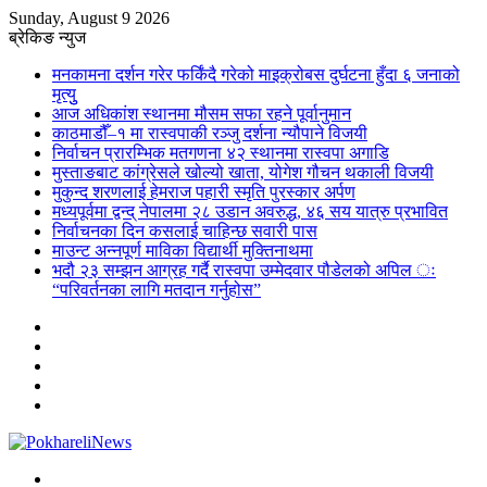
Sunday, August 9 2026
ब्रेकिङ न्युज
मनकामना दर्शन गरेर फर्किंदै गरेको माइक्रोबस दुर्घटना हुँदा ६ जनाको
मृत्युु
आज अधिकांश स्थानमा मौसम सफा रहने पूर्वानुमान
काठमाडौँ–१ मा रास्वपाकी रञ्जु दर्शना न्यौपाने विजयी
निर्वाचन प्रारम्भिक मतगणना ४२ स्थानमा रास्वपा अगाडि
मुस्ताङबाट कांग्रेसले खोल्यो खाता, योगेश गौचन थकाली विजयी
मुकुन्द शरणलाई हेमराज पहारी स्मृति पुरस्कार अर्पण
मध्यपूर्वमा द्वन्द् नेपालमा २८ उडान अवरुद्ध, ४६ सय यात्रु प्रभावित
निर्वाचनका दिन कसलाई चाहिन्छ सवारी पास
माउन्ट अन्नपूर्ण माविका विद्यार्थी मुक्तिनाथमा
भदौ २३ सम्झन आग्रह गर्दै रास्वपा उम्मेदवार पौडेलको अपिल ः
“परिवर्तनका लागि मतदान गर्नुहोस”
Sidebar
Instagram
YouTube
Twitter
Facebook
Menu