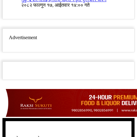
२०८२ फाल्गुन १७, आईतवार १४:०० गते
Advertisement