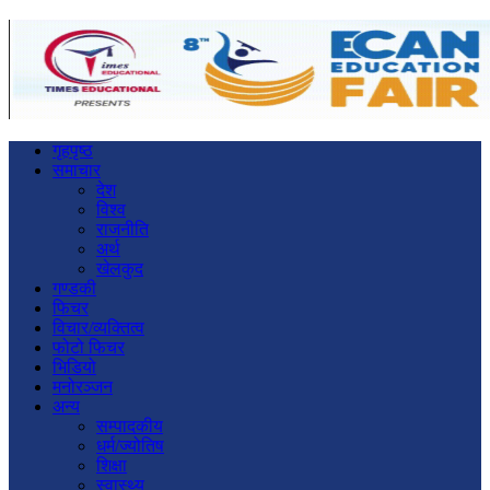
गृहपृष्ठ
समाचार
देश
विश्व
राजनीति
अर्थ
खेलकुद
गण्डकी
फिचर
विचार/व्यक्तित्व
फोटो फिचर
भिडियो
मनोरञ्जन
अन्य
सम्पादकीय
धर्म/ज्योतिष
शिक्षा
स्वास्थ्य