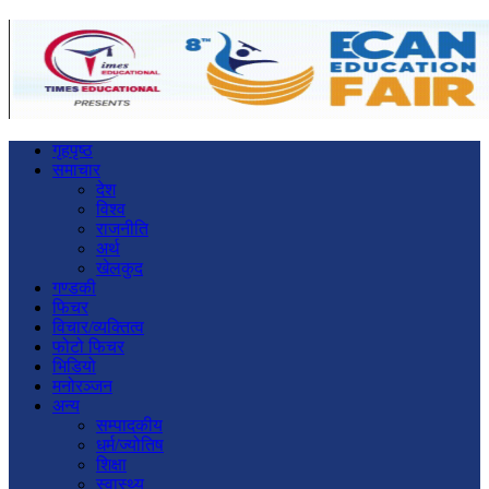
गृहपृष्ठ
समाचार
देश
विश्व
राजनीति
अर्थ
खेलकुद
गण्डकी
फिचर
विचार/व्यक्तित्व
फोटो फिचर
भिडियो
मनोरञ्जन
अन्य
सम्पादकीय
धर्म/ज्योतिष
शिक्षा
स्वास्थ्य