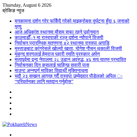
Thursday, August 6 2026
ब्रेकिङ न्युज
मनकामना दर्शन गरेर फर्किंदै गरेको माइक्रोबस दुर्घटना हुँदा ६ जनाको
मृत्युु
आज अधिकांश स्थानमा मौसम सफा रहने पूर्वानुमान
काठमाडौँ–१ मा रास्वपाकी रञ्जु दर्शना न्यौपाने विजयी
निर्वाचन प्रारम्भिक मतगणना ४२ स्थानमा रास्वपा अगाडि
मुस्ताङबाट कांग्रेसले खोल्यो खाता, योगेश गौचन थकाली विजयी
मुकुन्द शरणलाई हेमराज पहारी स्मृति पुरस्कार अर्पण
मध्यपूर्वमा द्वन्द् नेपालमा २८ उडान अवरुद्ध, ४६ सय यात्रु प्रभावित
निर्वाचनका दिन कसलाई चाहिन्छ सवारी पास
माउन्ट अन्नपूर्ण माविका विद्यार्थी मुक्तिनाथमा
भदौ २३ सम्झन आग्रह गर्दै रास्वपा उम्मेदवार पौडेलको अपिल ः
“परिवर्तनका लागि मतदान गर्नुहोस”
Sidebar
Instagram
YouTube
Twitter
Facebook
Menu