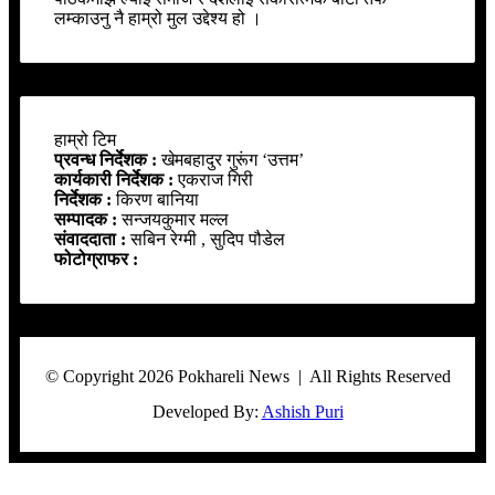
लम्काउनु नै हाम्रो मुल उद्देश्य हो ।
हाम्रो टिम
प्रवन्ध निर्देशक :
खेमबहादुर गुरूंग ‘उत्तम’
कार्यकारी निर्देशक :
एकराज गिरी
निर्देशक :
किरण बानिया
सम्पादक :
सन्जयकुमार मल्ल
संवाददाता :
सबिन रेग्मी , सुदिप पौडेल
फोटोग्राफर :
© Copyright 2026 Pokhareli News | All Rights Reserved
Developed By:
Ashish Puri
Facebook
Twitter
WhatsApp
Telegram
Viber
Back
to