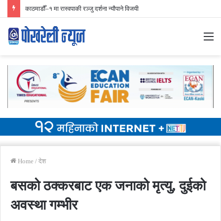
निर्वाचन प्रारम्भिक मतगणना ४२ स्थानमा रास्वपा अगाडि
M
Home
/
देश
बसको ठक्करबाट एक जनाको मृत्यु, दुईको
अवस्था गम्भीर