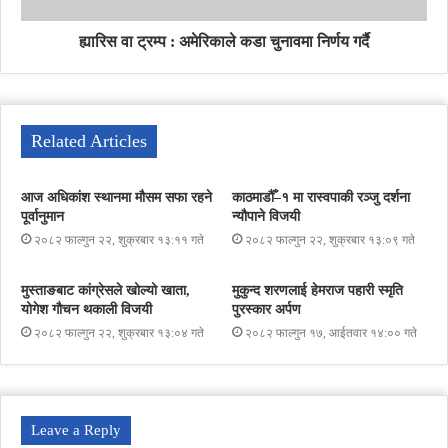
ह्यारिस वा ट्रम्प : अमेरिकाले कडा चुनावमा निर्णय गर्दै
Related Articles
आज अधिकांश स्थानमा मौसम सफा रहने
काठमाडौँ–१ मा रास्वपाकी रञ्जु दर्शना
पूर्वानुमान
न्यौपाने विजयी
२०८२ फाल्गुन २२, शुक्रबार १३:११ गते
२०८२ फाल्गुन २२, शुक्रबार १३:०९ गते
मुस्ताङबाट कांग्रेसले खोल्यो खाता,
मुकुन्द शरणलाई हेमराज पहारी स्मृति
योगेश गौचन थकाली विजयी
पुरस्कार अर्पण
२०८२ फाल्गुन २२, शुक्रबार १३:०४ गते
२०८२ फाल्गुन १७, आईतवार १४:०० गते
Leave a Reply