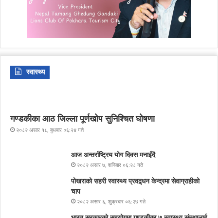
स्वास्थ्य
गण्डकीका आठ जिल्ला पूर्णखोप सुनिश्चित घोषणा
२०८२ असार १८, बुधबार ०६:२४ गते
आज अन्तर्राष्ट्रिय योग दिवस मनाइँदै
२०८२ असार ७, शनिबार ०६:२८ गते
पोखराको सहरी स्वास्थ्य प्रवद्र्धन केन्द्रमा सेवाग्राहीको
चाप
२०८२ असार ६, शुक्रबार ०६:२७ गते
भारत सरकारको सहयोगमा गण्डकीका ७ स्वास्थ्य संस्थालाई