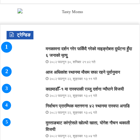
ट्रेन्डिङ
मनकामना दर्शन गरेर फर्किंदै गरेको माइक्रोबस दुर्घटना हुँदा
६ जनाको मृत्युु
२०८२ फाल्गुन ३०, शनिबार २१:४२ गते
आज अधिकांश स्थानमा मौसम सफा रहने पूर्वानुमान
२०८२ फाल्गुन २२, शुक्रबार १३:११ गते
काठमाडौँ–१ मा रास्वपाकी रञ्जु दर्शना न्यौपाने विजयी
२०८२ फाल्गुन २२, शुक्रबार १३:०९ गते
निर्वाचन प्रारम्भिक मतगणना ४२ स्थानमा रास्वपा अगाडि
२०८२ फाल्गुन २२, शुक्रबार १३:०६ गते
मुस्ताङबाट कांग्रेसले खोल्यो खाता, योगेश गौचन थकाली
विजयी
२०८२ फाल्गुन २२, शुक्रबार १३:०४ गते