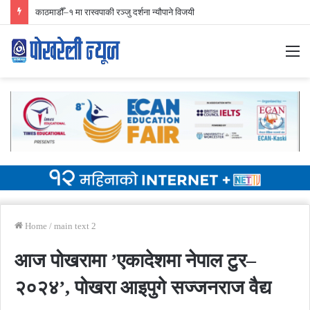
निर्वाचन प्रारम्भिक मतगणना ४२ स्थानमा रास्वपा अगाडि
M
Home
/
main text 2
आज पोखरामा ’एकादेशमा नेपाल टुर–
२०२४’, पोखरा आइपुगे सज्जनराज वैद्य