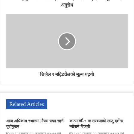
अनुरोध
डिजेल र मट्टितेलको मूल्य घट्यो
Related Articles
आज अधिकांश स्थानमा मौसम सफा रहने
काठमाडौँ–१ मा रास्वपाकी रञ्जु दर्शना
पूर्वानुमान
न्यौपाने विजयी
२०८२ फाल्गुन २२, शुक्रबार १३:११ गते
२०८२ फाल्गुन २२, शुक्रबार १३:०९ गते