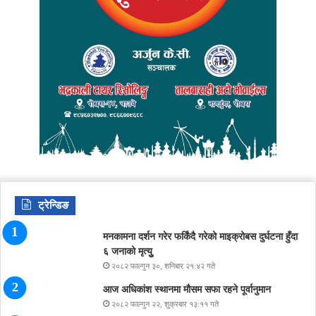
ट्रेन्डिङ
मनकामना दर्शन गरेर फर्किंदै गरेको माइक्रोबस दुर्घटना हुँदा
६ जनाको मृत्युु
२०८२ फाल्गुन ३०, शनिबार २१:४२ गते
आज अधिकांश स्थानमा मौसम सफा रहने पूर्वानुमान
२०८२ फाल्गुन २२, शुक्रबार १३:११ गते