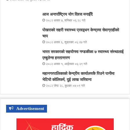
आज अन्तर्राष्ट्रिय योग दिवस मनाइँदै
२०८२ असार ७, शनिबार ०६:२८ गते
पोखराको सहरी स्वास्थ्य प्रवद्र्धन केन्द्रमा सेवाग्राहीको
चाप
२०८२ असार ६, शुक्रबार ०६:२७ गते
भारत सरकारको सहयोगमा गण्डकीका ७ स्वास्थ्य संस्थालाई
एम्बुलेन्स हस्तान्तरण
२०८२ असार १, आईतवार ०६:२९ गते
महानगरपालिकाको केन्द्रीय कार्यालयकै पिउने पानीमा
भेटियो कोलिफर्म, दुई लाख जरिवाना
२०८२ जेष्ठ २८, बुधबार ०७:०९ गते
Advertisement