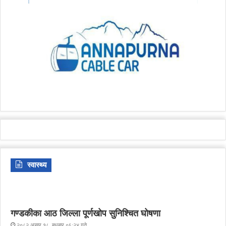
स्वास्थ्य
गण्डकीका आठ जिल्ला पूर्णखोप सुनिश्चित घोषणा
२०८२ असार १८, बुधबार ०६:२४ गते