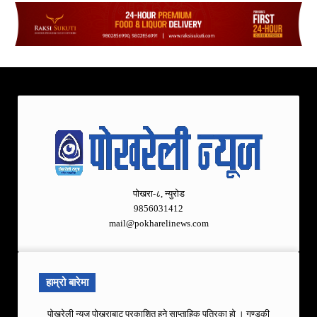
पोखरा-८, न्युरोड
9856031412
mail@pokharelinews.com
हाम्रो बारेमा
पोखरेली न्युज पोखराबाट प्रकाशित हुने साप्ताहिक पत्रिका हो । गण्डकी