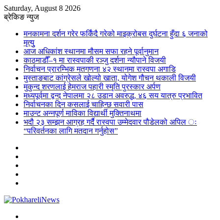
Saturday, August 8 2026
ब्रेकिङ न्युज
मनकामना दर्शन गरेर फर्किंदै गरेको माइक्रोबस दुर्घटना हुँदा ६ जनाको
मृत्युु
आज अधिकांश स्थानमा मौसम सफा रहने पूर्वानुमान
काठमाडौँ–१ मा रास्वपाकी रञ्जु दर्शना न्यौपाने विजयी
निर्वाचन प्रारम्भिक मतगणना ४२ स्थानमा रास्वपा अगाडि
मुस्ताङबाट कांग्रेसले खोल्यो खाता, योगेश गौचन थकाली विजयी
मुकुन्द शरणलाई हेमराज पहारी स्मृति पुरस्कार अर्पण
मध्यपूर्वमा द्वन्द् नेपालमा २८ उडान अवरुद्ध, ४६ सय यात्रु प्रभावित
निर्वाचनका दिन कसलाई चाहिन्छ सवारी पास
माउन्ट अन्नपूर्ण माविका विद्यार्थी मुक्तिनाथमा
भदौ २३ सम्झन आग्रह गर्दै रास्वपा उम्मेदवार पौडेलको अपिल ः
“परिवर्तनका लागि मतदान गर्नुहोस”
Sidebar
Instagram
YouTube
Twitter
Facebook
Menu