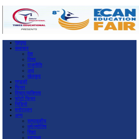
गृहपृष्ठ
समाचार
देश
विश्व
राजनीति
अर्थ
खेलकुद
गण्डकी
फिचर
विचार/व्यक्तित्व
फोटो फिचर
भिडियो
मनोरञ्जन
अन्य
सम्पादकीय
धर्म/ज्योतिष
शिक्षा
स्वास्थ्य