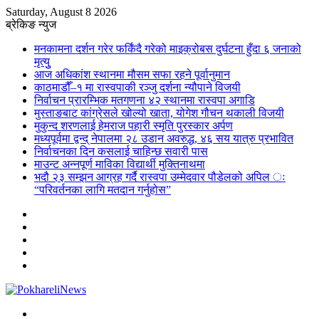
Saturday, August 8 2026
ब्रेकिङ न्युज
मनकामना दर्शन गरेर फर्किंदै गरेको माइक्रोबस दुर्घटना हुँदा ६ जनाको
मृत्युु
आज अधिकांश स्थानमा मौसम सफा रहने पूर्वानुमान
काठमाडौँ–१ मा रास्वपाकी रञ्जु दर्शना न्यौपाने विजयी
निर्वाचन प्रारम्भिक मतगणना ४२ स्थानमा रास्वपा अगाडि
मुस्ताङबाट कांग्रेसले खोल्यो खाता, योगेश गौचन थकाली विजयी
मुकुन्द शरणलाई हेमराज पहारी स्मृति पुरस्कार अर्पण
मध्यपूर्वमा द्वन्द् नेपालमा २८ उडान अवरुद्ध, ४६ सय यात्रु प्रभावित
निर्वाचनका दिन कसलाई चाहिन्छ सवारी पास
माउन्ट अन्नपूर्ण माविका विद्यार्थी मुक्तिनाथमा
भदौ २३ सम्झन आग्रह गर्दै रास्वपा उम्मेदवार पौडेलको अपिल ः
“परिवर्तनका लागि मतदान गर्नुहोस”
Sidebar
Instagram
YouTube
Twitter
Facebook
Menu