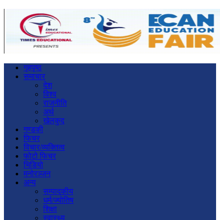
गृहपृष्ठ
समाचार
देश
विश्व
राजनीति
अर्थ
खेलकुद
गण्डकी
फिचर
विचार/व्यक्तित्व
फोटो फिचर
भिडियो
मनोरञ्जन
अन्य
सम्पादकीय
धर्म/ज्योतिष
शिक्षा
स्वास्थ्य