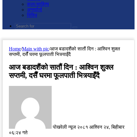
कला/साहित्य
अन्तर्वार्ता
विविध
Search
for
Home
/
Main with pic
/
आज बडादशैंको सातौं दिन : आश्विन शुक्ल
सप्तमी, दसैँ घरमा फूलपाती भित्र्याइँदै
आज बडादशैंको सातौं दिन : आश्विन शुक्ल
सप्तमी, दसैँ घरमा फूलपाती भित्र्याइँदै
Send
an
email
पोखरेली न्यूज
२०८१ आश्विन २४, बिहीबार
०६:२४ गते