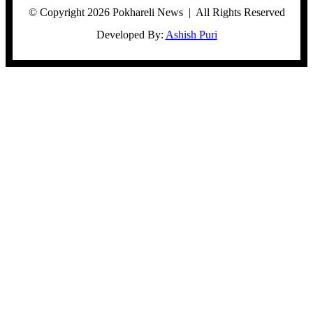
© Copyright 2026 Pokhareli News | All Rights Reserved
Developed By:
Ashish Puri
Facebook
Twitter
WhatsApp
Telegram
Viber
Back
to
top
button