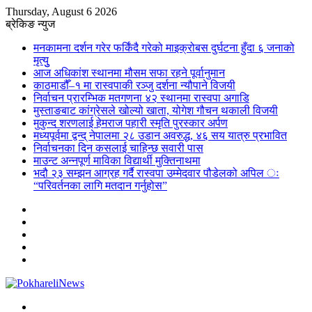
Thursday, August 6 2026
ब्रेकिङ न्युज
मनकामना दर्शन गरेर फर्किंदै गरेको माइक्रोबस दुर्घटना हुँदा ६ जनाको
मृत्युु
आज अधिकांश स्थानमा मौसम सफा रहने पूर्वानुमान
काठमाडौँ–१ मा रास्वपाकी रञ्जु दर्शना न्यौपाने विजयी
निर्वाचन प्रारम्भिक मतगणना ४२ स्थानमा रास्वपा अगाडि
मुस्ताङबाट कांग्रेसले खोल्यो खाता, योगेश गौचन थकाली विजयी
मुकुन्द शरणलाई हेमराज पहारी स्मृति पुरस्कार अर्पण
मध्यपूर्वमा द्वन्द् नेपालमा २८ उडान अवरुद्ध, ४६ सय यात्रु प्रभावित
निर्वाचनका दिन कसलाई चाहिन्छ सवारी पास
माउन्ट अन्नपूर्ण माविका विद्यार्थी मुक्तिनाथमा
भदौ २३ सम्झन आग्रह गर्दै रास्वपा उम्मेदवार पौडेलको अपिल ः
“परिवर्तनका लागि मतदान गर्नुहोस”
Sidebar
Instagram
YouTube
Twitter
Facebook
Menu