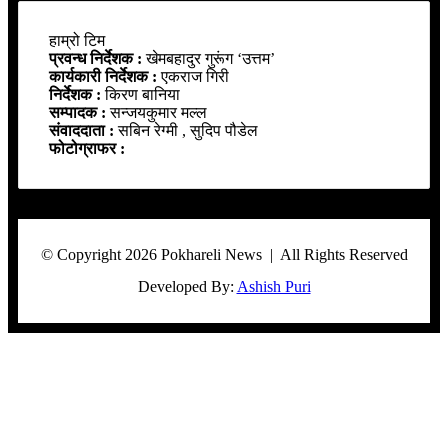
हाम्रो टिम
प्रवन्ध निर्देशक :
खेमबहादुर गुरूंग ‘उत्तम’
कार्यकारी निर्देशक :
एकराज गिरी
निर्देशक :
किरण बानिया
सम्पादक :
सन्जयकुमार मल्ल
संवाददाता :
सबिन रेग्मी , सुदिप पौडेल
फोटोग्राफर :
© Copyright 2026 Pokhareli News | All Rights Reserved
Developed By:
Ashish Puri
Facebook
Twitter
WhatsApp
Telegram
Viber
Back
to
top
button