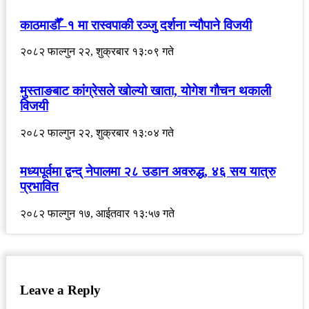
काठमाडौँ–१ मा रास्वपाकी रञ्जु दर्शना न्यौपाने विजयी
२०८२ फाल्गुन २२, शुक्रबार १३:०९ गते
मुस्ताङबाट कांग्रेसले खोल्यो खाता, योगेश गौचन थकाली
विजयी
२०८२ फाल्गुन २२, शुक्रबार १३:०४ गते
मध्यपूर्वमा द्वन्द् नेपालमा २८ उडान अवरुद्ध, ४६ सय यात्रु
प्रभावित
२०८२ फाल्गुन १७, आईतवार १३:५७ गते
Leave a Reply