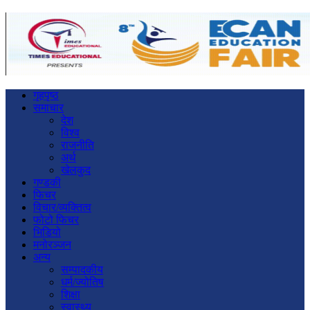
गृहपृष्ठ
समाचार
देश
विश्व
राजनीति
अर्थ
खेलकुद
गण्डकी
फिचर
विचार/व्यक्तित्व
फोटो फिचर
भिडियो
मनोरञ्जन
अन्य
सम्पादकीय
धर्म/ज्योतिष
शिक्षा
स्वास्थ्य