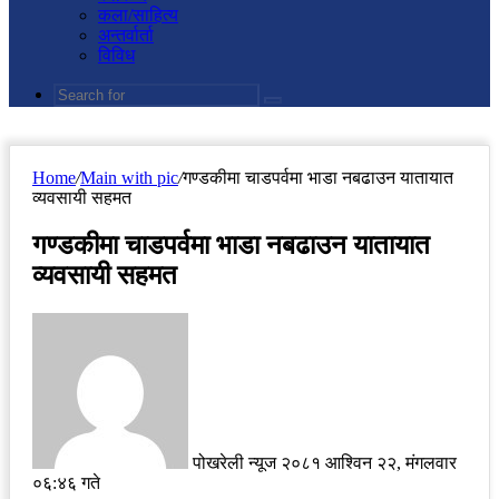
कला/साहित्य
अन्तर्वार्ता
विविध
Search
for
Home
/
Main with pic
/
गण्डकीमा चाडपर्वमा भाडा नबढाउन यातायात
व्यवसायी सहमत
गण्डकीमा चाडपर्वमा भाडा नबढाउन यातायात
व्यवसायी सहमत
Send
an
email
पोखरेली न्यूज
२०८१ आश्विन २२, मंगलवार
०६:४६ गते