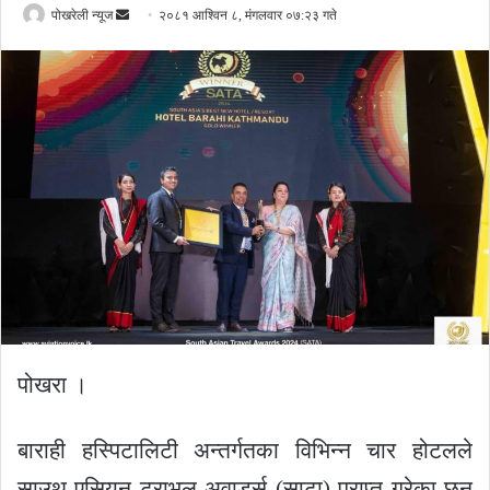
Send
पोखरेली न्यूज
२०८१ आश्विन ८, मंगलवार ०७:२३ गते
an
email
पोखरा ।
बाराही हस्पिटालिटी अन्तर्गतका विभिन्न चार होटलले
साउथ एसियन ट्राभल अवार्ड्स (साटा) प्राप्त गरेका छन्