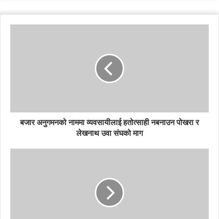
बजार अनुगमनको नाममा व्यवसायीलाई हतोत्साही नबनाउन पोखरा र
लेखनाथ उवा संघको माग