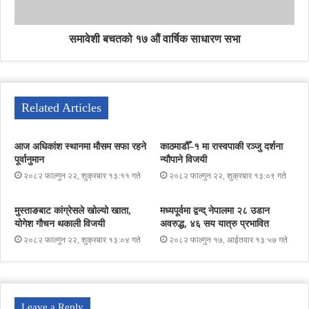
समावेशी बचतको १७ औं वार्षिक साधारण सभा
Related Articles
आज अधिकांश स्थानमा मौसम सफा रहने
काठमाडौँ–१ मा रास्वपाकी रञ्जु दर्शना
पूर्वानुमान
न्यौपाने विजयी
२०८२ फाल्गुन २२, शुक्रबार १३:११ गते
२०८२ फाल्गुन २२, शुक्रबार १३:०९ गते
मुस्ताङबाट कांग्रेसले खोल्यो खाता,
मध्यपूर्वमा द्वन्द् नेपालमा २८ उडान
योगेश गौचन थकाली विजयी
अवरुद्ध, ४६ सय यात्रु प्रभावित
२०८२ फाल्गुन २२, शुक्रबार १३:०४ गते
२०८२ फाल्गुन १७, आईतवार १३:५७ गते
Leave a Reply