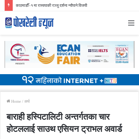
निर्वाचन प्रारम्भिक मतगणना ४२ स्थानमा रास्वपा अगाडि
M
Home
/
अर्थ
बाराही हस्पिटालिटी अन्तर्गतका चार
होटललाई साउथ एसियन ट्राभल अवार्ड