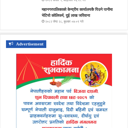
२०८२ असार १, आईतवार ०६:२९ गते
महानगरपालिकाको केन्द्रीय कार्यालयकै पिउने पानीमा
भेटियो कोलिफर्म, दुई लाख जरिवाना
२०८२ जेष्ठ २८, बुधबार ०७:०९ गते
Advertisement