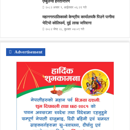
एम्बुलेन्स हस्तान्तरण
२०८२ असार १, आईतवार ०६:२९ गते
महानगरपालिकाको केन्द्रीय कार्यालयकै पिउने पानीमा
भेटियो कोलिफर्म, दुई लाख जरिवाना
२०८२ जेष्ठ २८, बुधबार ०७:०९ गते
Advertisement