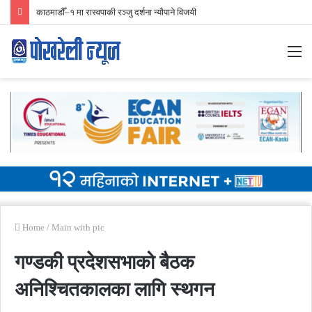
निर्वाचन प्रारम्भिक मतगणना ४२ स्थानमा रास्वपा अगाडि
M
Home
/
Main with pic
गण्डकी प्रदेशसभाको बैठक
अनिश्चितकालका लागि स्थगन