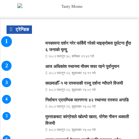
ट्रेन्डिङ
मनकामना दर्शन गरेर फर्किंदै गरेको माइक्रोबस दुर्घटना हुँदा
६ जनाको मृत्युु
२०८२ फाल्गुन ३०, शनिबार २१:४२ गते
आज अधिकांश स्थानमा मौसम सफा रहने पूर्वानुमान
२०८२ फाल्गुन २२, शुक्रबार १३:११ गते
काठमाडौँ–१ मा रास्वपाकी रञ्जु दर्शना न्यौपाने विजयी
२०८२ फाल्गुन २२, शुक्रबार १३:०९ गते
निर्वाचन प्रारम्भिक मतगणना ४२ स्थानमा रास्वपा अगाडि
२०८२ फाल्गुन २२, शुक्रबार १३:०६ गते
मुस्ताङबाट कांग्रेसले खोल्यो खाता, योगेश गौचन थकाली
विजयी
२०८२ फाल्गुन २२, शुक्रबार १३:०४ गते