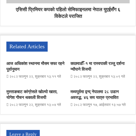
एसिसी प्रिमियर कपको पहिलो सेमिफाइनलमा नेपाल युएईसँग ६
विकेटले पराजित
Related Articles
आज अधिकांश स्थानमा मौसम सफा रहने
काठमाडौँ–१ मा रास्वपाकी रञ्जु दर्शना
पूर्वानुमान
न्यौपाने विजयी
२०८२ फाल्गुन २२, शुक्रबार १३:११ गते
२०८२ फाल्गुन २२, शुक्रबार १३:०९ गते
मुस्ताङबाट कांग्रेसले खोल्यो खाता,
मध्यपूर्वमा द्वन्द् नेपालमा २८ उडान
योगेश गौचन थकाली विजयी
अवरुद्ध, ४६ सय यात्रु प्रभावित
२०८२ फाल्गुन २२, शुक्रबार १३:०४ गते
२०८२ फाल्गुन १७, आईतवार १३:५७ गते
Leave a Reply