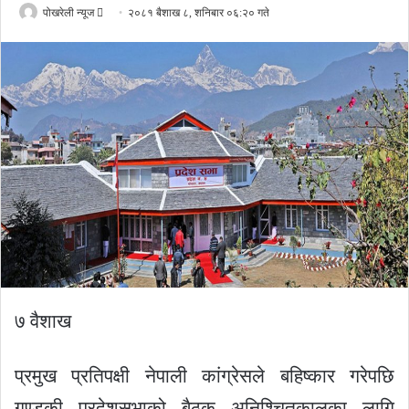
Send
पोखरेली न्यूज
२०८१ बैशाख ८, शनिबार ०६:२० गते
an
email
७ वैशाख
प्रमुख प्रतिपक्षी नेपाली कांग्रेसले बहिष्कार गरेपछि
गण्डकी प्रदेशसभाको बैठक अनिश्चितकालका लागि