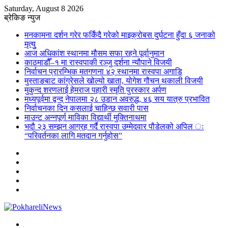
Saturday, August 8 2026
ब्रेकिङ न्युज
मनकामना दर्शन गरेर फर्किंदै गरेको माइक्रोबस दुर्घटना हुँदा ६ जनाको
मृत्युु
आज अधिकांश स्थानमा मौसम सफा रहने पूर्वानुमान
काठमाडौँ–१ मा रास्वपाकी रञ्जु दर्शना न्यौपाने विजयी
निर्वाचन प्रारम्भिक मतगणना ४२ स्थानमा रास्वपा अगाडि
मुस्ताङबाट कांग्रेसले खोल्यो खाता, योगेश गौचन थकाली विजयी
मुकुन्द शरणलाई हेमराज पहारी स्मृति पुरस्कार अर्पण
मध्यपूर्वमा द्वन्द् नेपालमा २८ उडान अवरुद्ध, ४६ सय यात्रु प्रभावित
निर्वाचनका दिन कसलाई चाहिन्छ सवारी पास
माउन्ट अन्नपूर्ण माविका विद्यार्थी मुक्तिनाथमा
भदौ २३ सम्झन आग्रह गर्दै रास्वपा उम्मेदवार पौडेलको अपिल ः
“परिवर्तनका लागि मतदान गर्नुहोस”
Sidebar
Instagram
YouTube
Twitter
Facebook
Menu