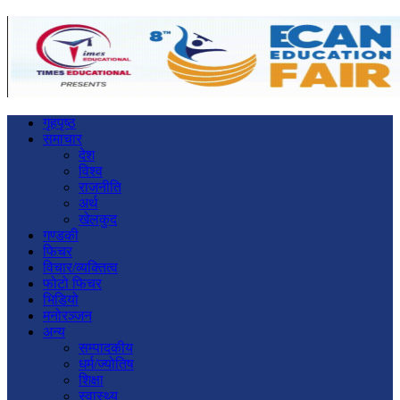
गृहपृष्ठ
समाचार
देश
विश्व
राजनीति
अर्थ
खेलकुद
गण्डकी
फिचर
विचार/व्यक्तित्व
फोटो फिचर
भिडियो
मनोरञ्जन
अन्य
सम्पादकीय
धर्म/ज्योतिष
शिक्षा
स्वास्थ्य