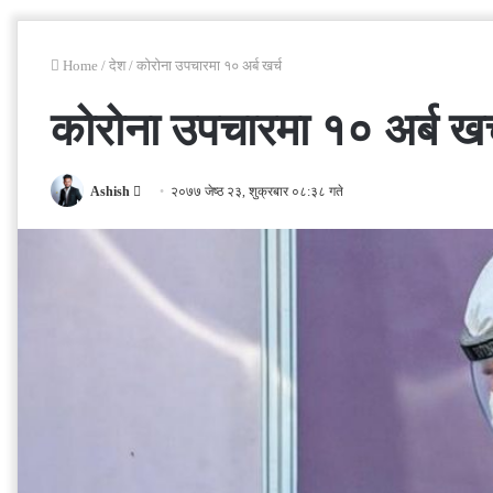
Home
/
देश
/
कोरोना उपचारमा १० अर्ब खर्च
कोरोना उपचारमा १० अर्ब खर
Send
Ashish
२०७७ जेष्ठ २३, शुक्रबार ०८:३८ गते
an
email