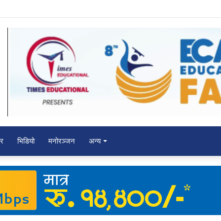
े विजयी
चर
भिडियो
मनोरञ्जन
अन्य