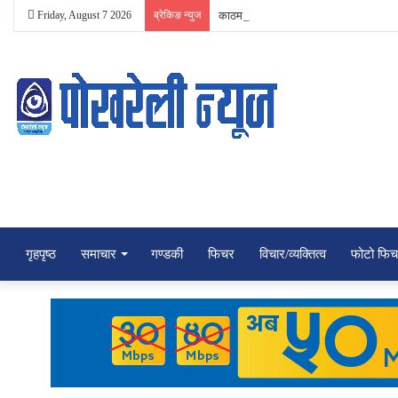
Friday, August 7 2026
ब्रेकिङ न्युज
काठमाडौँ–१ मा रास्वपाकी रञ्जु दर्शना न्यौपान
गृहपृष्ठ
समाचार
गण्डकी
फिचर
विचार/व्यक्तित्व
फोटो फि