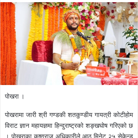
email
पोखरा ।
पोखरामा जारी श्री गण्डकी शतकुण्डीय गायत्री कोटीहोम
विराट ज्ञान महायज्ञमा हिन्दुराष्ट्रको शङ्खघोष गरिएको छ
। पोखराका कृष्णराज अधिकारीले आठ मिनेट २५ सेकेन्ड