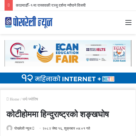
निर्वाचन प्रारम्भिक मतगणना ४२ स्थानमा रास्वपा अगाडि
M
Home
/
धर्म/ज्योतिष
कोटीहोममा हिन्दुराष्ट्रको शङ्खघोष
Send
पोखरेली न्यूज
२०८२ जेष्ठ १६, शुक्रबार ०७:०१ गते
an