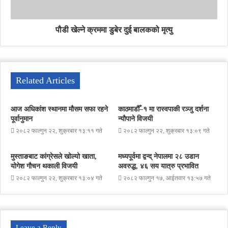
पौडी खेल्ने क्रममा डुबेर दुई बालकको मृत्यु
Related Articles
आज अधिकांश स्थानमा मौसम सफा रहने
काठमाडौँ–१ मा रास्वपाकी रञ्जु दर्शना
पूर्वानुमान
न्यौपाने विजयी
२०८२ फाल्गुन २२, शुक्रबार १३:११ गते
२०८२ फाल्गुन २२, शुक्रबार १३:०९ गते
मुस्ताङबाट कांग्रेसले खोल्यो खाता,
मध्यपूर्वमा द्वन्द् नेपालमा २८ उडान
योगेश गौचन थकाली विजयी
अवरुद्ध, ४६ सय यात्रु प्रभावित
२०८२ फाल्गुन २२, शुक्रबार १३:०४ गते
२०८२ फाल्गुन १७, आईतवार १३:५७ गते
Leave a Reply