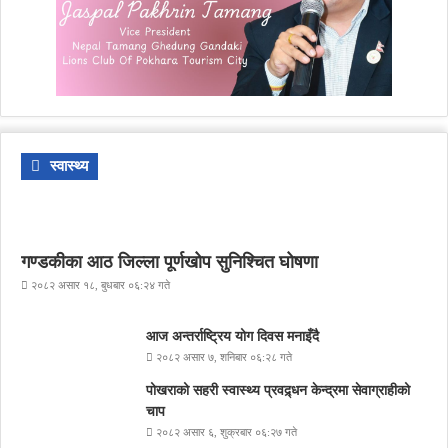
स्वास्थ्य
गण्डकीका आठ जिल्ला पूर्णखोप सुनिश्चित घोषणा
२०८२ असार १८, बुधबार ०६:२४ गते
आज अन्तर्राष्ट्रिय योग दिवस मनाइँदै
२०८२ असार ७, शनिबार ०६:२८ गते
पोखराको सहरी स्वास्थ्य प्रवद्र्धन केन्द्रमा सेवाग्राहीको
चाप
२०८२ असार ६, शुक्रबार ०६:२७ गते