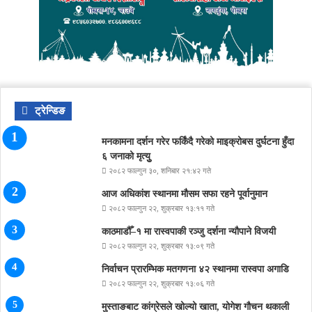
ट्रेन्डिङ
मनकामना दर्शन गरेर फर्किंदै गरेको माइक्रोबस दुर्घटना हुँदा
६ जनाको मृत्युु
२०८२ फाल्गुन ३०, शनिबार २१:४२ गते
आज अधिकांश स्थानमा मौसम सफा रहने पूर्वानुमान
२०८२ फाल्गुन २२, शुक्रबार १३:११ गते
काठमाडौँ–१ मा रास्वपाकी रञ्जु दर्शना न्यौपाने विजयी
२०८२ फाल्गुन २२, शुक्रबार १३:०९ गते
निर्वाचन प्रारम्भिक मतगणना ४२ स्थानमा रास्वपा अगाडि
२०८२ फाल्गुन २२, शुक्रबार १३:०६ गते
मुस्ताङबाट कांग्रेसले खोल्यो खाता, योगेश गौचन थकाली