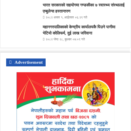
भारत सरकारको सहयोगमा गण्डकीका ७ स्वास्थ्य संस्थालाई
एम्बुलेन्स हस्तान्तरण
२०८२ असार १, आईतवार ०६:२९ गते
महानगरपालिकाको केन्द्रीय कार्यालयकै पिउने पानीमा
भेटियो कोलिफर्म, दुई लाख जरिवाना
२०८२ जेष्ठ २८, बुधबार ०७:०९ गते
Advertisement