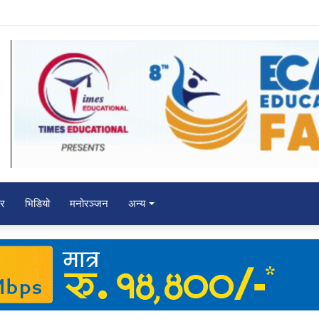
ाने विजयी
चर
भिडियो
मनोरञ्जन
अन्य