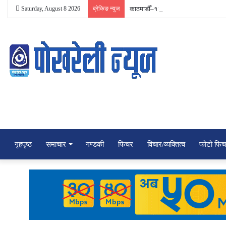
Saturday, August 8 2026
ब्रेकिङ न्युज
काठमाडौँ–१ मा रास्वपाकी रञ्जु दर्शना न्यौप
गृहपृष्ठ
समाचार
गण्डकी
फिचर
विचार/व्यक्तित्व
फोटो फि